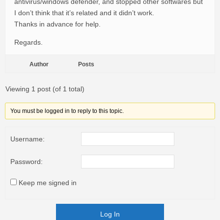
antivirus/windows defender, and stopped other softwares but
I don’t think that it’s related and it didn’t work.
Thanks in advance for help.
Regards.
Author
Posts
Viewing 1 post (of 1 total)
You must be logged in to reply to this topic.
Username:
Password:
Keep me signed in
Log In