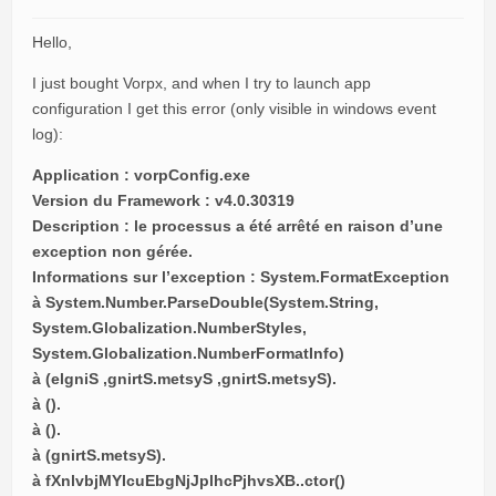
Hello,
I just bought Vorpx, and when I try to launch app
configuration I get this error (only visible in windows event
log):
Application : vorpConfig.exe
Version du Framework : v4.0.30319
Description : le processus a été arrêté en raison d’une
exception non gérée.
Informations sur l’exception : System.FormatException
à System.Number.ParseDouble(System.String,
System.Globalization.NumberStyles,
System.Globalization.NumberFormatInfo)
à ‫⁬‎​‎​‍‍⁫⁮⁬‬‎⁮‫⁬‭‎‌​‬⁮⁬⁯⁫‬‍​⁫‭⁯​‫‭⁮⁬​‏⁪⁪‮.⁬⁯‎​‭​​⁭‫⁪⁭‍⁬‪⁪‍‏⁫‌‮‍‫​‭‫‬‏​‪⁭⁯‫⁮‏​⁭‏⁫⁫⁫‮(System.String, System.String, Single)
à fXnlvbjMYIcuEbgNjJplhcPjhvsXB..ctor()