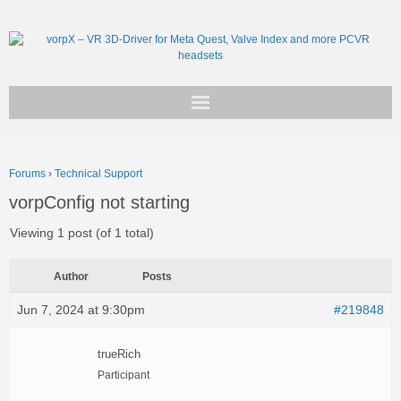
Get vorpX
Forums
›
Technical Support
Basic Facts
vorpConfig not starting
Support
Viewing 1 post (of 1 total)
Author
Posts
Jun 7, 2024 at 9:30pm
#219848
trueRich
Participant