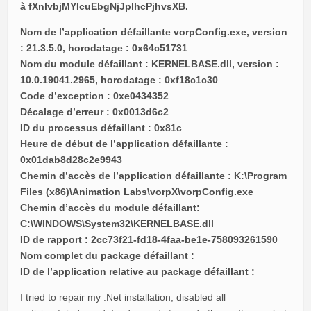
Nom de l’application défaillante vorpConfig.exe, version
: 21.3.5.0, horodatage : 0x64c51731
Nom du module défaillant : KERNELBASE.dll, version :
10.0.19041.2965, horodatage : 0xf18c1c30
Code d’exception : 0xe0434352
Décalage d’erreur : 0x0013d6c2
ID du processus défaillant : 0x81c
Heure de début de l’application défaillante :
0x01dab8d28c2e9943
Chemin d’accès de l’application défaillante : K:\Program
Files (x86)\Animation Labs\vorpX\vorpConfig.exe
Chemin d’accès du module défaillant:
C:\WINDOWS\System32\KERNELBASE.dll
ID de rapport : 2cc73f21-fd18-4faa-be1e-758093261590
Nom complet du package défaillant :
ID de l’application relative au package défaillant :
I tried to repair my .Net installation, disabled all